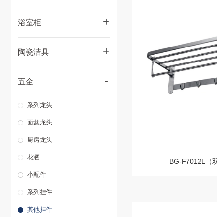
+
浴室柜
多层实木浴室柜
+
陶瓷洁具
轻奢实木浴室柜
智能座便器
-
轻奢不锈钢浴室柜
五金
座便器
太空铝浴室柜
系列龙头
台上盆
高科技板浴室柜
面盆龙头
台中盆
厨房龙头
台下盆
花洒
BG-F7012L
蹲便器
小配件
水箱
系列挂件
小便斗
其他挂件
拖把池