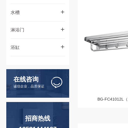
+
水槽
水槽-手工盆
+
淋浴门
水槽-拉伸盆
淋浴房门
+
浴缸
桑拿房
按摩浴缸
艺术浴缸
在线咨询
户外大池
诚信企业，品质保证
工程缸
BG-FC41012
招商热线