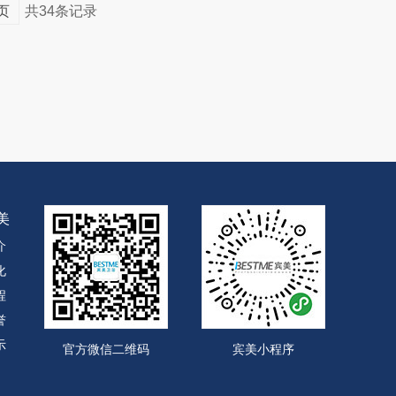
页
共34条记录
美
介
化
程
誉
示
官方微信二维码
宾美小程序