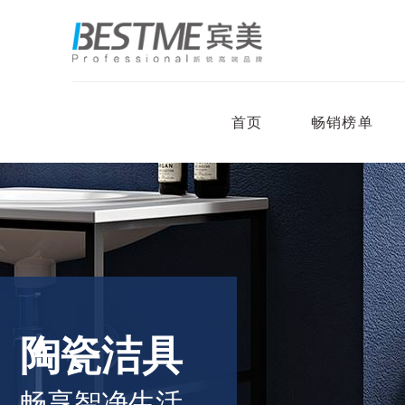
首页
畅销榜单
陶瓷洁具
畅享智净生活