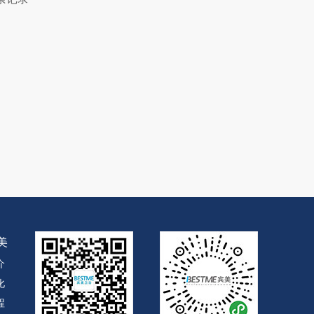
美
介
化
程