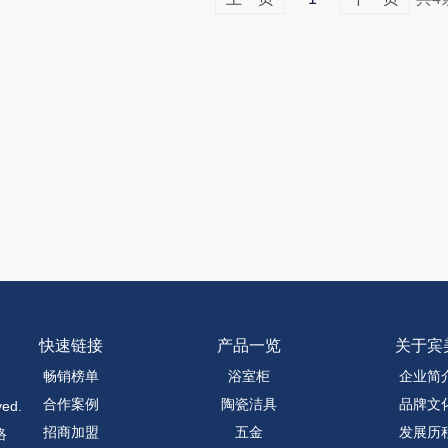
快速链接
产品一览
关于宾
畅销榜单
浴室柜
企业简
合作案例
陶瓷洁具
品牌文
ed.
招商加盟
五金
发展历
络