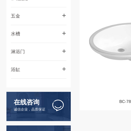
+
五金
系列龙头
+
水槽
面盆龙头
水槽-手工盆
+
厨房龙头
淋浴门
水槽-拉伸盆
花洒
淋浴房门
+
浴缸
小配件
桑拿房
系列挂件
按摩浴缸
其他挂件
艺术浴缸
在线咨询
BC-78
户外大池
诚信企业，品质保证
工程缸