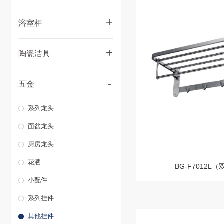
+
浴室柜
多层实木浴室柜
+
陶瓷洁具
轻奢实木浴室柜
智能座便器
-
轻奢不锈钢浴室柜
五金
座便器
太空铝浴室柜
系列龙头
台上盆
高科技板浴室柜
面盆龙头
台中盆
厨房龙头
台下盆
花洒
BG-F7012L
蹲便器
小配件
水箱
系列挂件
小便斗
其他挂件
拖把池