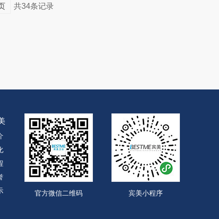
页
共34条记录
美
介
化
程
誉
示
官方微信二维码
宾美小程序