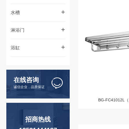
+
水槽
水槽-手工盆
+
淋浴门
水槽-拉伸盆
淋浴房门
+
浴缸
桑拿房
按摩浴缸
艺术浴缸
在线咨询
户外大池
诚信企业，品质保证
工程缸
BG-FC41012
招商热线